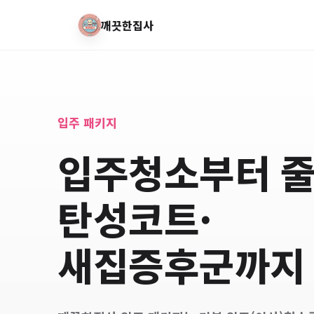
깨끗한집사
입주 패키지
입주청소부터 줄
탄성코트·
새집증후군까지 