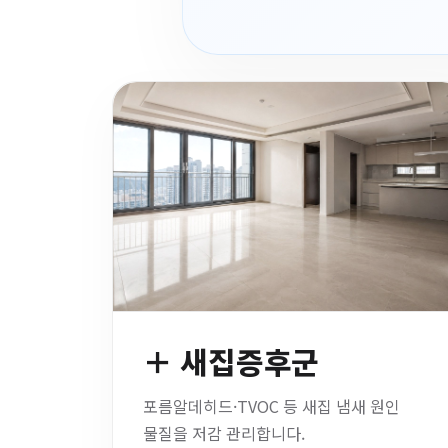
＋ 새집증후군
포름알데히드·TVOC 등 새집 냄새 원인
물질을 저감 관리합니다.