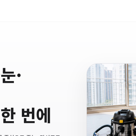
눈·
한 번에