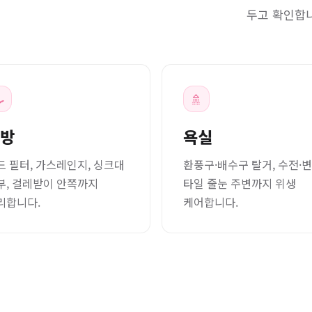
두고 확인합

🚿
방
욕실
드 필터, 가스레인지, 싱크대
환풍구·배수구 탈거, 수전·변
부, 걸레받이 안쪽까지
타일 줄눈 주변까지 위생
리합니다.
케어합니다.