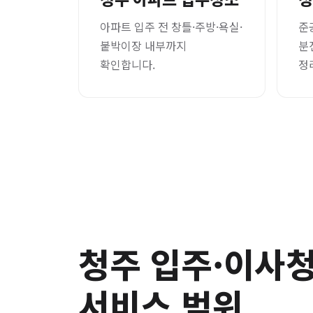
아파트 입주 전 창틀·주방·욕실·
준
붙박이장 내부까지
분
확인합니다.
정
청주 입주·이사
서비스 범위