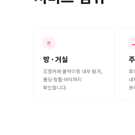
🚪

방 · 거실
주
조명커버·붙박이장 내부 탈거,
후
몰딩·창틀·바닥까지
내
확인합니다.
관