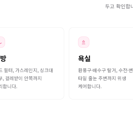
두고 확인합

🚿
방
욕실
드 필터, 가스레인지, 싱크대
환풍구·배수구 탈거, 수전·변
부, 걸레받이 안쪽까지
타일 줄눈 주변까지 위생
리합니다.
케어합니다.