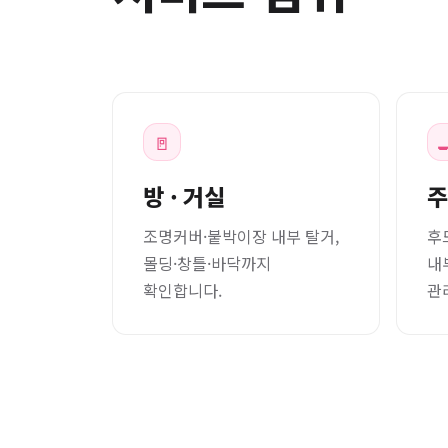
🚪

방 · 거실
주
조명커버·붙박이장 내부 탈거,
후
몰딩·창틀·바닥까지
내
확인합니다.
관