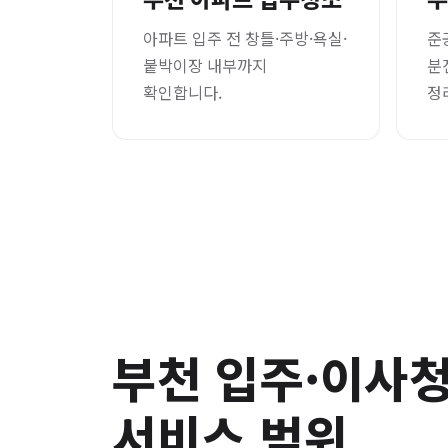
아파트 입주 전 창틀·주방·욕실·
준
붙박이장 내부까지
분
확인합니다.
정
부천 입주·이사
서비스 범위